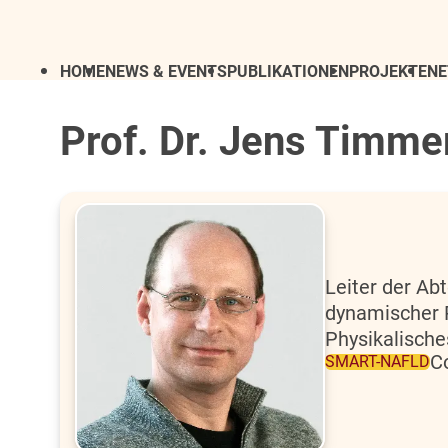
HOME
NEWS & EVENTS
PUBLIKATIONEN
PROJEKTE
N
Prof. Dr. Jens Timme
Leiter der Ab
dynamischer 
Physikalisches
C
SMART-NAFLD