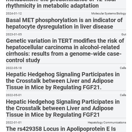
rhythmicity in metabolic adaptation
2024-01-12
Molecular Systems Biology
Basal MET phosphorylation is an indicator of
hepatocyte dysregulation in liver disease
2023-01-05
Gut
Genetic variation in TERT modifies the risk of
hepatocellular carcinoma in alcohol-related
cirrhosis: results from a genome-wide case-
control study
2022-05-18
Cells
Hepatic Hedgehog Signaling Participates in
the Crosstalk between Liver and Adipose
Tissue in Mice by Regulating FGF21.
2022-05-01
Cells
Hepatic Hedgehog Signaling Participates in
the Crosstalk between Liver and Adipose
Tissue in Mice by Regulating FGF21
2022-01-01
Hepatology Communications
The rs429358 Locus in Apolipoprotein E Is