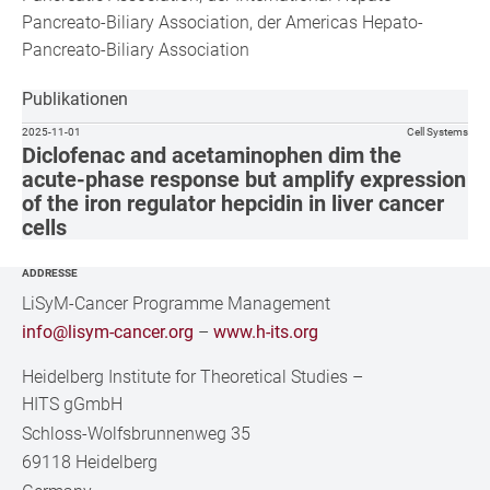
Pancreato-Biliary Association, der Americas Hepato-
Pancreato-Biliary Association
Publikationen
2025-11-01
Cell Systems
Diclofenac and acetaminophen dim the
acute-phase response but amplify expression
of the iron regulator hepcidin in liver cancer
cells
ADDRESSE
LiSyM-Cancer Programme Management
info@lisym-cancer.org
–
www.h-its.org
Heidelberg Institute for Theoretical Studies
–
HITS gGmbH
Schloss-Wolfsbrunnenweg 35
69118 Heidelberg