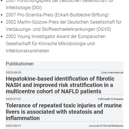
2007 Forschungspreis der Deutschen Gesellschaft für
Infektiologie (DGI)
2007 Pro-Scientia-Preis (Eckart-Buddecke-Stiftung)
2002 Martin-Gülzow-Preis der Deutschen Gesellschaft für
Verdauungs- und Stoffwechselerkrankungen (DGVS)
2002 Young Investigator Award der Europäischen
Gesellschaft für Klinische Mikrobiologie und
Infektionskrankheiten
Publikationen
2023-08-03
Liver International
Hepatokine‐based identification of fibrotic
NASH and improved risk stratification in a
multicentre cohort of NAFLD patients
2023-07-01
Cell Death & Disease
Tolerance of repeated toxic injuries of murine
livers is associated with steatosis and
inflammation
2022-08-01
Journal of Clinical Medicine