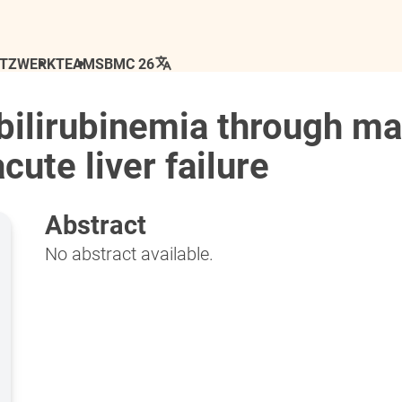
ETZWERK
TEAM
SBMC 26
bilirubinemia through mai
ute liver failure
Abstract
No abstract available.