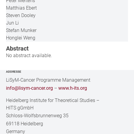
Peter Mertens
Matthias Ebert
Steven Dooley
Jun Li
Stefan Munker
Honglei Weng
Abstract
No abstract available.
ADDRESSE
LiSyM-Cancer Programme Management
info@lisym-cancer.org
–
www.h-its.org
Heidelberg Institute for Theoretical Studies
–
HITS gGmbH
Schloss-Wolfsbrunnenweg 35
69118 Heidelberg
Germany